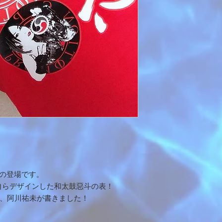
の登場です。
自らデザインした和太鼓惡斗の表！
は、阿川祐未が書きました！