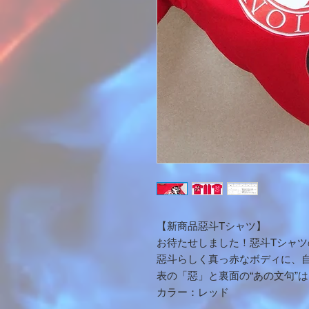
【新商品惡斗Tシャツ】
お待たせしました！惡斗Tシャツ
惡斗らしく真っ赤なボディに、
表の「惡」と裏面の“あの文句”
カラー：レッド